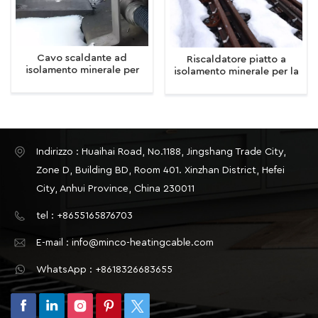
Cavo scaldante ad
Riscaldatore piatto a
isolamento minerale per
isolamento minerale per la
binari ferroviari, antigelo
protezione antigelo delle
forche ferroviarie,
forche ferroviarie
personalizzabile
Indirizzo : Huaihai Road, No.1188, Jingshang Trade City,
Zone D, Building BD, Room 401. Xinzhan District, Hefei
City, Anhui Province, China 230011
tel : +8655165876703
E-mail : info@minco-heatingcable.com
WhatsApp : +8618326683655