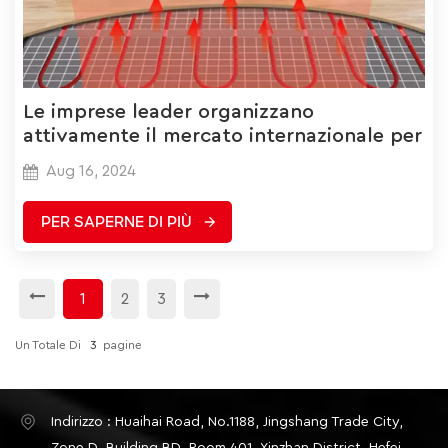
Le imprese leader organizzano
attivamente il mercato internazionale per
guidare lo sviluppo del settore
Aug 16, 2024
PER SAPERNE DI PIÙ
1
2
3
Un Totale Di
3
Pagine
Indirizzo : Huaihai Road, No.1188, Jingshang Trade City,