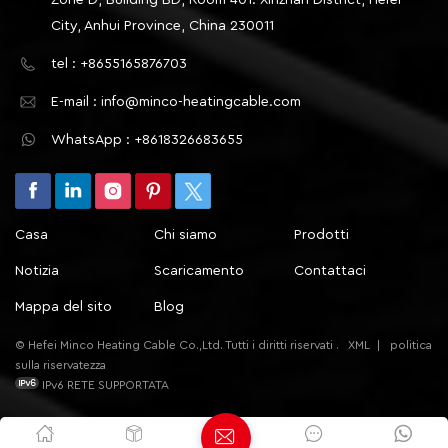
Zone D, Building BD, Room 401. Xinzhan District, Hefei
City, Anhui Province, China 230011
tel : +8655165876703
E-mail : info@minco-heatingcable.com
WhatsApp : +8618326683655
Casa
Chi siamo
Prodotti
Notizia
Scaricamento
Contattaci
Mappa del sito
Blog
© Hefei Minco Heating Cable Co.,Ltd. Tutti i diritti riservati .
XML
|
politica
sulla riservatezza
IPv6 RETE SUPPORTATA