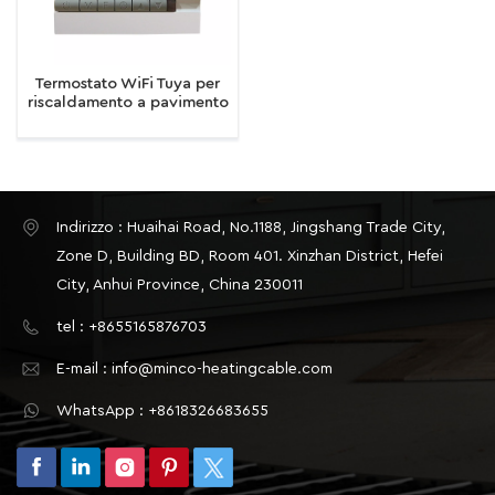
Termostato WiFi Tuya per
riscaldamento a pavimento
elettrico, attuatore per
acqua caldaia a gas
Riscaldamento
centralizzato a pavimento
Indirizzo : Huaihai Road, No.1188, Jingshang Trade City,
Zone D, Building BD, Room 401. Xinzhan District, Hefei
City, Anhui Province, China 230011
tel : +8655165876703
E-mail : info@minco-heatingcable.com
WhatsApp : +8618326683655