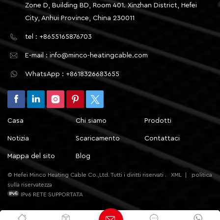
Zone D, Building BD, Room 401. Xinzhan District, Hefei
City, Anhui Province, China 230011
tel : +8655165876703
E-mail : info@minco-heatingcable.com
WhatsApp : +8618326683655
Casa
Chi siamo
Prodotti
Notizia
Scaricamento
Contattaci
Mappa del sito
Blog
© Hefei Minco Heating Cable Co.,Ltd. Tutti i diritti riservati .
XML
|
politica
sulla riservatezza
IPv6 RETE SUPPORTATA