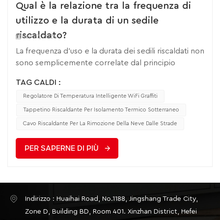
Qual è la relazione tra la frequenza di
utilizzo e la durata di un sedile
riscaldato?
Dec 27, 2025
La frequenza d'uso e la durata dei sedili riscaldati non
sono semplicemente correlate dal principio
secondo cui "più li usi, più breve è la loro durata".
TAG CALDI :
Piuttosto, mostrano una duplice relazione di
Regolatore Di Temperatura Intelligente WiFi Graffiti
"frequenza d'uso + metodo d'uso": un utilizzo
scientifico a bassa frequenza e corretto ha un
Tappetino Riscaldante Per Isolamento Termico Sotterraneo
impatto minimo sulla durata, mentre un utilizzo
Cavo Riscaldante Per La Rimozione Della Neve Dalle Strade
improprio ad alta frequenza e ad alta temperatura
può accelerare significativamente l'invecchiamento
PER SAPERNE DI PIÙ
dei componenti e ridurne direttamente la durata. Di
seguito sono riportati la logica di correlazione
specifica e i meccanismi che la influenzano: 1、
Logica di correlazione di base: la "qualità" della
Indirizzo : Huaihai Road, No.1188, Jingshang Trade City,
frequenza di utilizzo è più importante della
Zone D, Building BD, Room 401. Xinzhan District, Hefei
"quantità" Modello di utilizzoImpatto sulla durata di