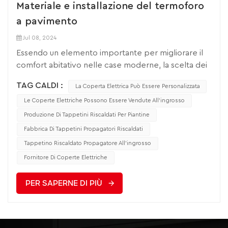
Materiale e installazione del termoforo
a pavimento
Jul 08, 2024
Essendo un elemento importante per migliorare il
comfort abitativo nelle case moderne, la scelta dei
materiali e il processo di installazione hanno un
TAG CALDI :
La Coperta Elettrica Può Essere Personalizzata
impatto decisivo sull'effetto d'uso finale. In molte
famiglie oggi sempre più attente alla qualità della
Le Coperte Elettriche Possono Essere Vendute All'ingrosso
vita, è particolarmente importante comprendere i
Produzione Di Tappetini Riscaldati Per Piantine
materiali di produzione e le fasi di installazione del
Fabbrica Di Tappetini Propagatori Riscaldati
termoforo.I cuscinetti riscaldanti per pavimenti sono
Tappetino Riscaldato Propagatore All'ingrosso
generalmente composti da inchiostro conduttivo,
Fornitore Di Coperte Elettriche
grafene e materiali isolanti. Essendo una formula
speciale di olio d'argento, l'inchiostro conduttivo
PER SAPERNE DI PIÙ
non solo ha una buona conduttività elettrica, ma ha
anche un'adesione e una duttilità eccellenti, che
garantiscono che il cuscinetto riscaldante del
pavimento possa trasferire uniformemente il calore