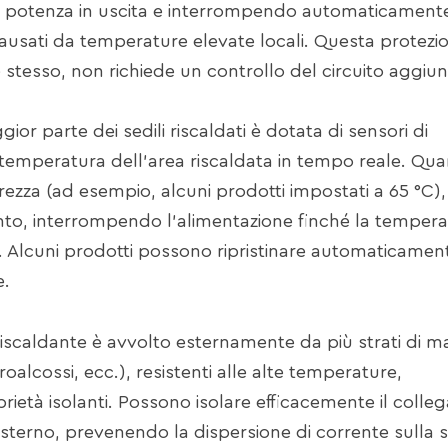
a potenza in uscita e interrompendo automaticamente
causati da temperature elevate locali. Questa protezi
e stesso, non richiede un controllo del circuito aggiun
r parte dei sedili riscaldati è dotata di sensori di
temperatura dell'area riscaldata in tempo reale. Qua
ezza (ad esempio, alcuni prodotti impostati a 65 °C), 
to, interrompendo l'alimentazione finché la temper
za. Alcuni prodotti possono ripristinare automaticamen
e.
riscaldante è avvolto esternamente da più strati di ma
oroalcossi, ecc.), resistenti alle alte temperature,
prietà isolanti. Possono isolare efficacemente il coll
o esterno, prevenendo la dispersione di corrente sulla 