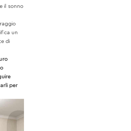
e il sonno
oraggio
fica un
e di
curo
io
guire
arli per