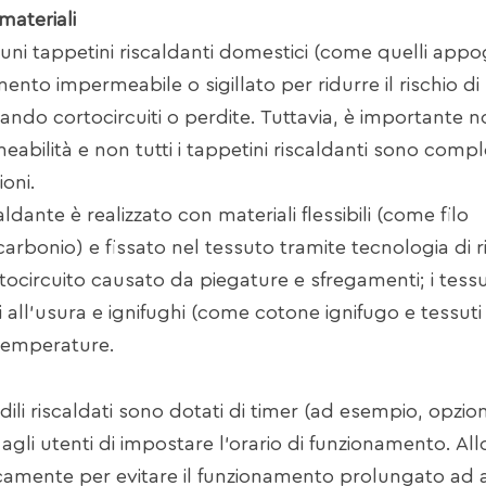
materiali
ni tappetini riscaldanti domestici (come quelli appog
imento impermeabile o sigillato per ridurre il rischio di
causando cortocircuiti o perdite. Tuttavia, è importante 
rmeabilità e non tutti i tappetini riscaldanti sono com
ioni.
dante è realizzato con materiali flessibili (come filo
i carbonio) e fissato nel tessuto tramite tecnologia di r
tocircuito causato da piegature e sfregamenti; i tessu
i all'usura e ignifughi (come cotone ignifugo e tessuti 
 temperature.
li riscaldati sono dotati di timer (ad esempio, opzion
 agli utenti di impostare l'orario di funzionamento. Al
icamente per evitare il funzionamento prolungato ad 