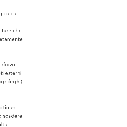
giati a
notare che
pletamente
inforzo
ti esterni
ignifughi)
i timer
lo scadere
alta