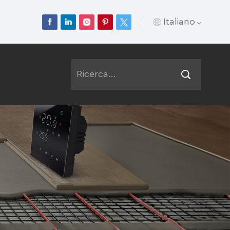
Italiano
English
Français
Deutsch
Русский
Italiano
Español
Português
عربي