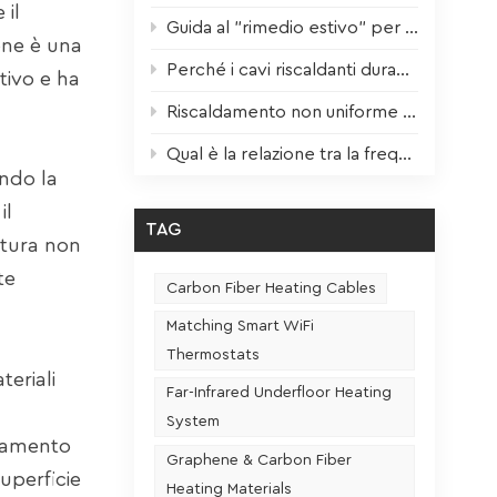
 il
Guida al "rimedio estivo" per gli impianti di riscaldamento: manutenzione scientifica per prestazioni ottimali il prossimo inverno.
one è una
Perché i cavi riscaldanti durano 3 volte di più? Il fattore chiave finalmente svelato!
tivo e ha
Riscaldamento non uniforme della pellicola riscaldante? Un solo passaggio per risolvere il problema!
Qual è la relazione tra la frequenza di utilizzo e la durata di un sedile riscaldato?
ndo la
il
TAG
atura non
te
Carbon Fiber Heating Cables
Matching Smart WiFi
Thermostats
teriali
Far-Infrared Underfloor Heating
System
egamento
Graphene & Carbon Fiber
superficie
Heating Materials