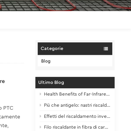
Polski
Magyar
zh-CN
Categorie
Blog
re
Ultimo Blog
Health Benefits of Far-Infrared Underfloor Heating
Più che antigelo: nastri riscaldanti per tutte le stagioni.
to PTC
Effetti del riscaldamento invernale sulle piante da interno + consigli per la sopravvivenza
litamente
nte,
Filo riscaldante in fibra di carbonio: nucleo ad alte prestazioni per il moderno riscaldamento elettrico a pavimento.