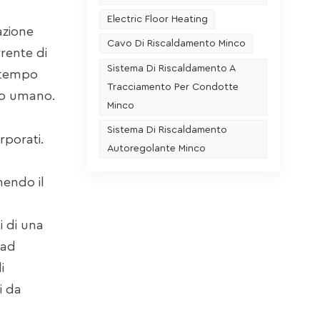
Electric Floor Heating
azione
Cavo Di Riscaldamento Minco
rente di
Sistema Di Riscaldamento A
n tempo
Tracciamento Per Condotte
tto umano.
Minco
Sistema Di Riscaldamento
rporati.
Autoregolante Minco
nendo il
i di una
(ad
i
i da