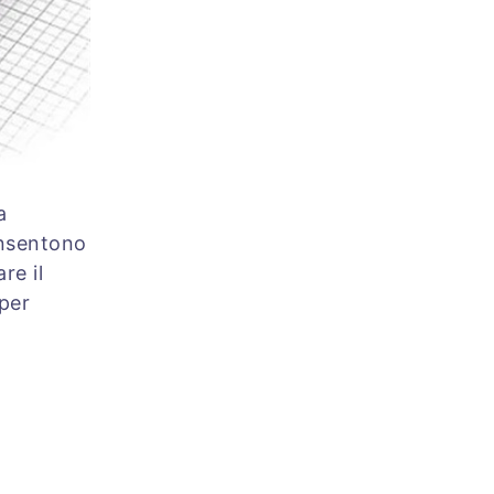
a
onsentono
re il
per