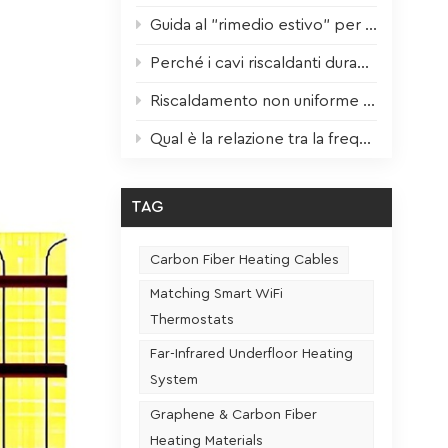
Guida al "rimedio estivo" per gli impianti di riscaldamento: manutenzione scientifica per prestazioni ottimali il prossimo inverno.
Perché i cavi riscaldanti durano 3 volte di più? Il fattore chiave finalmente svelato!
Riscaldamento non uniforme della pellicola riscaldante? Un solo passaggio per risolvere il problema!
Qual è la relazione tra la frequenza di utilizzo e la durata di un sedile riscaldato?
TAG
Carbon Fiber Heating Cables
Matching Smart WiFi
Thermostats
Far-Infrared Underfloor Heating
System
Graphene & Carbon Fiber
Heating Materials