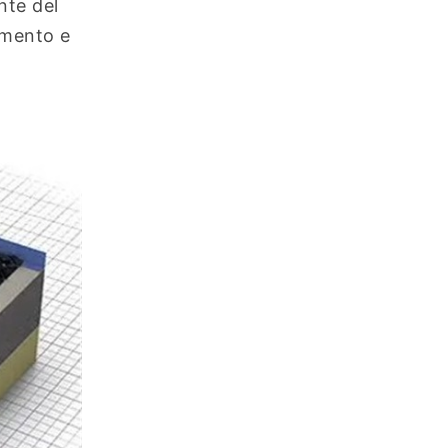
nte del
amento e