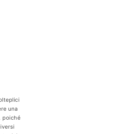
lteplici
ere una
, poiché
iversi