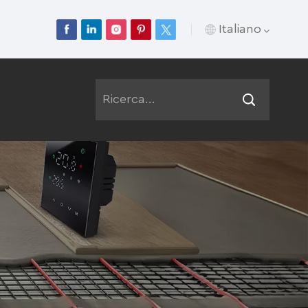
Italiano
English
Français
Deutsch
Русский
Italiano
Español
Português
عربي