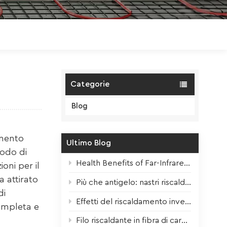
Polski
Magyar
zh-CN
Categorie
Blog
amento
Ultimo Blog
todo di
Health Benefits of Far-Infrared Underfloor Heating
oni per il
 attirato
Più che antigelo: nastri riscaldanti per tutte le stagioni.
di
Effetti del riscaldamento invernale sulle piante da interno + consigli per la sopravvivenza
ompleta e
Filo riscaldante in fibra di carbonio: nucleo ad alte prestazioni per il moderno riscaldamento elettrico a pavimento.